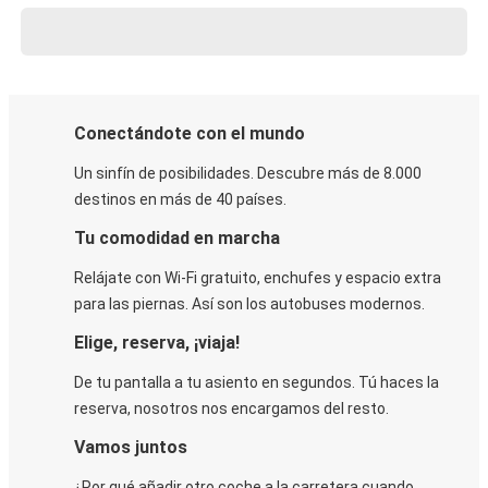
Conectándote con el mundo
Un sinfín de posibilidades. Descubre más de 8.000
destinos en más de 40 países.
Tu comodidad en marcha
Relájate con Wi-Fi gratuito, enchufes y espacio extra
para las piernas. Así son los autobuses modernos.
Elige, reserva, ¡viaja!
De tu pantalla a tu asiento en segundos. Tú haces la
reserva, nosotros nos encargamos del resto.
Vamos juntos
¿Por qué añadir otro coche a la carretera cuando