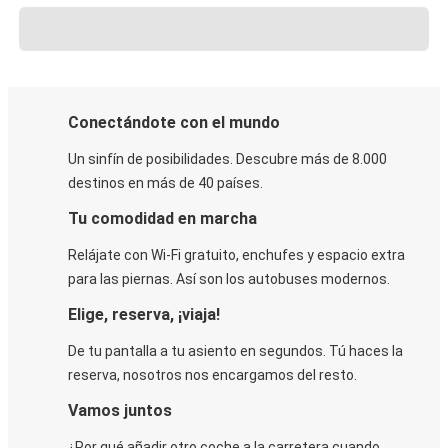
Conectándote con el mundo
Un sinfín de posibilidades. Descubre más de 8.000
destinos en más de 40 países.
Tu comodidad en marcha
Relájate con Wi-Fi gratuito, enchufes y espacio extra
para las piernas. Así son los autobuses modernos.
Elige, reserva, ¡viaja!
De tu pantalla a tu asiento en segundos. Tú haces la
reserva, nosotros nos encargamos del resto.
Vamos juntos
¿Por qué añadir otro coche a la carretera cuando