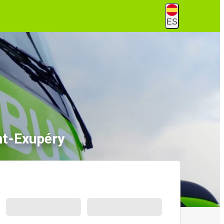
ES
nt-Exupéry