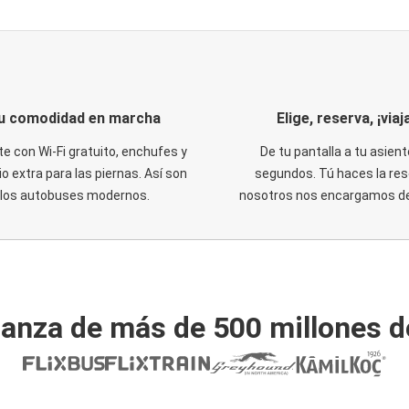
u comodidad en marcha
Elige, reserva, ¡viaja
te con Wi-Fi gratuito, enchufes y
De tu pantalla a tu asient
o extra para las piernas. Así son
segundos. Tú haces la res
los autobuses modernos.
nosotros nos encargamos del
ianza de más de 500 millones d