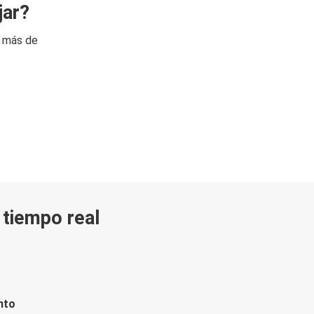
jar?
n más de
n tiempo real
nto