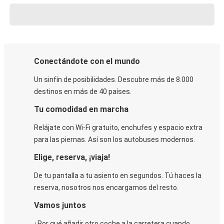
Conectándote con el mundo
Un sinfín de posibilidades. Descubre más de 8.000
destinos en más de 40 países.
Tu comodidad en marcha
Relájate con Wi-Fi gratuito, enchufes y espacio extra
para las piernas. Así son los autobuses modernos.
Elige, reserva, ¡viaja!
De tu pantalla a tu asiento en segundos. Tú haces la
reserva, nosotros nos encargamos del resto.
Vamos juntos
¿Por qué añadir otro coche a la carretera cuando