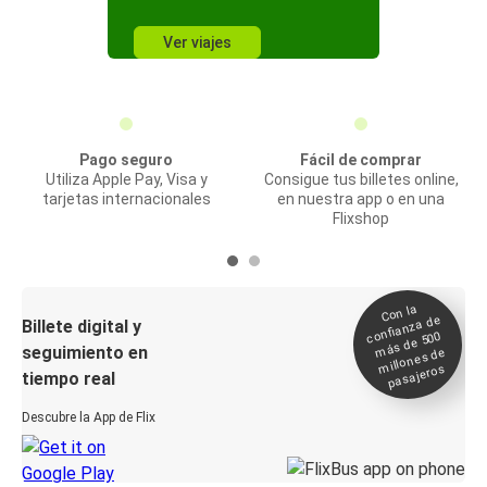
Ver viajes
Pago seguro
Fácil de comprar
Utiliza Apple Pay, Visa y
Consigue tus billetes online,
tarjetas internacionales
en nuestra app o en una
Flixshop
Con la
confianza de
Billete digital y
más de 500
seguimiento en
millones de
pasajeros
tiempo real
Descubre la App de Flix