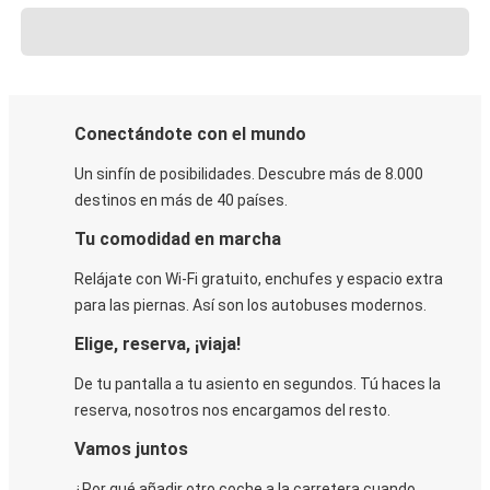
Conectándote con el mundo
Un sinfín de posibilidades. Descubre más de 8.000
destinos en más de 40 países.
Tu comodidad en marcha
Relájate con Wi-Fi gratuito, enchufes y espacio extra
para las piernas. Así son los autobuses modernos.
Elige, reserva, ¡viaja!
De tu pantalla a tu asiento en segundos. Tú haces la
reserva, nosotros nos encargamos del resto.
Vamos juntos
¿Por qué añadir otro coche a la carretera cuando