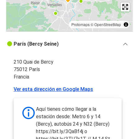
Protomaps
©
OpenStreetMap
París (Bercy Seine)
210 Quai de Bercy
75012 París
Francia
Ver esta dirección en Google Maps
Aquí tienes cómo llegar a la
estación desde: Metro 6 y 14
(Bercy), autobús 24 y N32 (Bercy)
https://bit.ly/3QaBf4j o
https://bit.ly/3TU7s1T // M 14 St