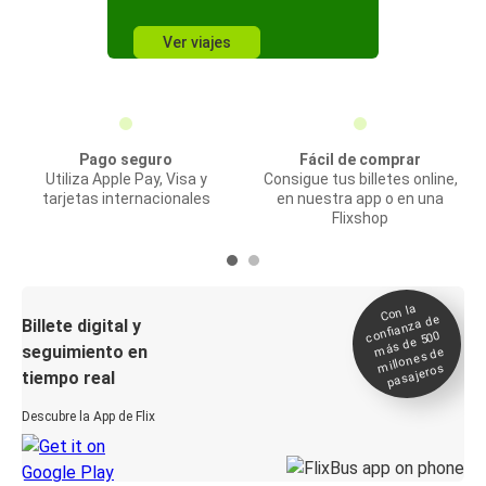
Ver viajes
Pago seguro
Fácil de comprar
Utiliza Apple Pay, Visa y
Consigue tus billetes online,
tarjetas internacionales
en nuestra app o en una
Flixshop
Con la
confianza de
Billete digital y
más de 500
seguimiento en
millones de
pasajeros
tiempo real
Descubre la App de Flix