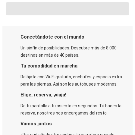
Conectándote con el mundo
Un sinfín de posibilidades. Descubre más de 8.000
destinos en más de 40 países.
Tu comodidad en marcha
Relájate con Wi-Fi gratuito, enchufes y espacio extra
para las piernas. Así son los autobuses modernos.
Elige, reserva, ¡viaja!
De tu pantalla a tu asiento en segundos. Tú haces la
reserva, nosotros nos encargamos del resto.
Vamos juntos
¿Por qué añadir otro coche a la carretera cuando