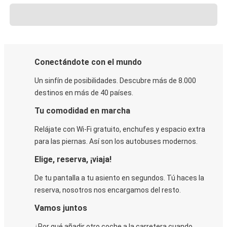
Conectándote con el mundo
Un sinfín de posibilidades. Descubre más de 8.000
destinos en más de 40 países.
Tu comodidad en marcha
Relájate con Wi-Fi gratuito, enchufes y espacio extra
para las piernas. Así son los autobuses modernos.
Elige, reserva, ¡viaja!
De tu pantalla a tu asiento en segundos. Tú haces la
reserva, nosotros nos encargamos del resto.
Vamos juntos
¿Por qué añadir otro coche a la carretera cuando