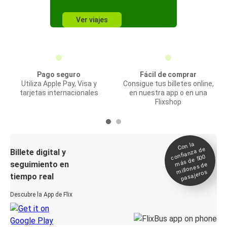
Ver viajes
Pago seguro
Fácil de comprar
Utiliza Apple Pay, Visa y
Consigue tus billetes online,
tarjetas internacionales
en nuestra app o en una
Flixshop
Con la
confianza de
Billete digital y
más de 500
seguimiento en
millones de
pasajeros
tiempo real
Descubre la App de Flix