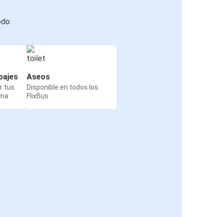
odo:
pajes
Aseos
r tus
Disponible en todos los
rma
FlixBus