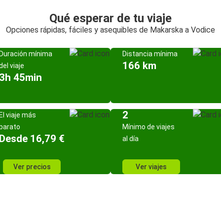
Qué esperar de tu viaje
Opciones rápidas, fáciles y asequibles de Makarska a Vodice
Duración mínima
Distancia mínima
166 km
del viaje
3h 45min
2
El viaje más
barato
Mínimo de viajes
Desde 16,79 €
al día
Ver precios
Ver viajes