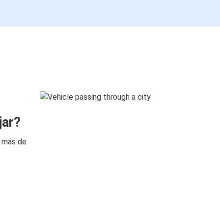
jar?
n más de