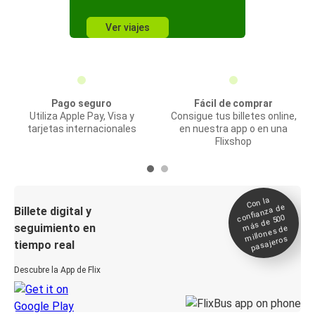
Ver viajes
Pago seguro
Fácil de comprar
Utiliza Apple Pay, Visa y
Consigue tus billetes online,
tarjetas internacionales
en nuestra app o en una
Flixshop
Con la
confianza de
Billete digital y
más de 500
seguimiento en
millones de
pasajeros
tiempo real
Descubre la App de Flix