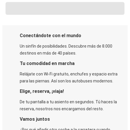
Conectándote con el mundo
Un sinfín de posibilidades. Descubre más de 8.000
destinos en más de 40 países.
Tu comodidad en marcha
Relájate con Wi-Fi gratuito, enchufes y espacio extra
para las piernas. Así son los autobuses modernos.
Elige, reserva, ¡viaja!
De tu pantalla a tu asiento en segundos. Tú haces la
reserva, nosotros nos encargamos del resto.
Vamos juntos
¿Por qué añadir otro coche a la carretera cuando