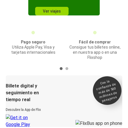
Ver viajes
Pago seguro
Fácil de comprar
Utiliza Apple Pay, Visa y
Consigue tus billetes online,
tarjetas internacionales
en nuestra app o en una
Flixshop
Con la
confianza de
Billete digital y
más de 500
seguimiento en
millones de
pasajeros
tiempo real
Descubre la App de Flix