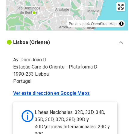
Protomaps
©
OpenStreetMap
Lisboa (Oriente)
Av. Dom João II
Estação Gare do Oriente - Plataforma D
1990-233 Lisboa
Portugal
Ver esta dirección en Google Maps
Líneas Nacionales: 32D, 33D, 34D,
35D, 36D, 37D, 38D, 39D y
40D.\nLíneas Internacionales: 29C y
30C