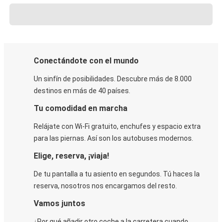
Conectándote con el mundo
Un sinfín de posibilidades. Descubre más de 8.000
destinos en más de 40 países.
Tu comodidad en marcha
Relájate con Wi-Fi gratuito, enchufes y espacio extra
para las piernas. Así son los autobuses modernos.
Elige, reserva, ¡viaja!
De tu pantalla a tu asiento en segundos. Tú haces la
reserva, nosotros nos encargamos del resto.
Vamos juntos
¿Por qué añadir otro coche a la carretera cuando