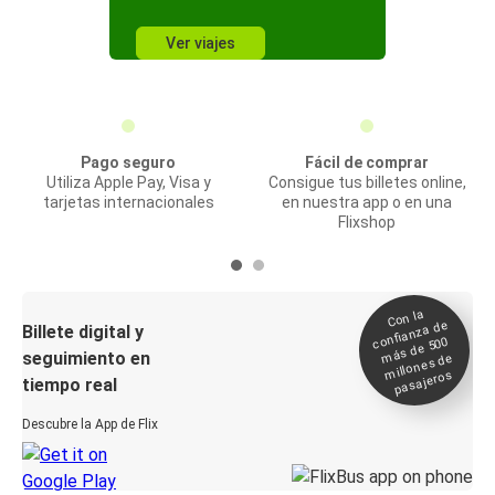
Ver viajes
Pago seguro
Fácil de comprar
Utiliza Apple Pay, Visa y
Consigue tus billetes online,
tarjetas internacionales
en nuestra app o en una
Flixshop
Con la
confianza de
Billete digital y
más de 500
seguimiento en
millones de
pasajeros
tiempo real
Descubre la App de Flix