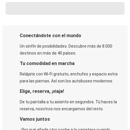
Conectándote con el mundo
Un sinfín de posibilidades. Descubre más de 8.000
destinos en más de 40 países.
Tu comodidad en marcha
Relájate con Wi-Fi gratuito, enchufes y espacio extra
para las piernas. Así son los autobuses modernos.
Elige, reserva, ¡viaja!
De tu pantalla a tu asiento en segundos. Tú haces la
reserva, nosotros nos encargamos del resto.
Vamos juntos
¿Por qué añadir otro coche a la carretera cuando