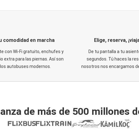
u comodidad en marcha
Elige, reserva, ¡viaja
te con Wi-Fi gratuito, enchufes y
De tu pantalla a tu asient
o extra para las piernas. Así son
segundos. Tú haces la res
los autobuses modernos.
nosotros nos encargamos del
ianza de más de 500 millones d