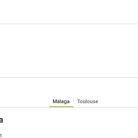
Málaga
Toulouse
a
e.