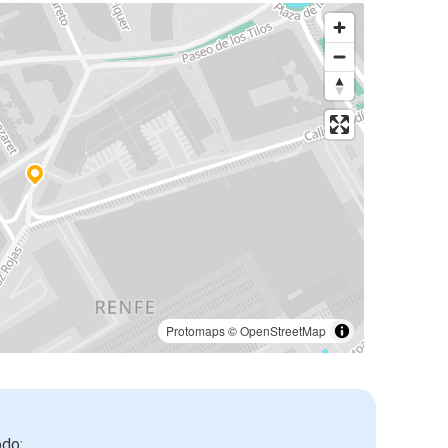
Protomaps
©
OpenStreetMap
odo: