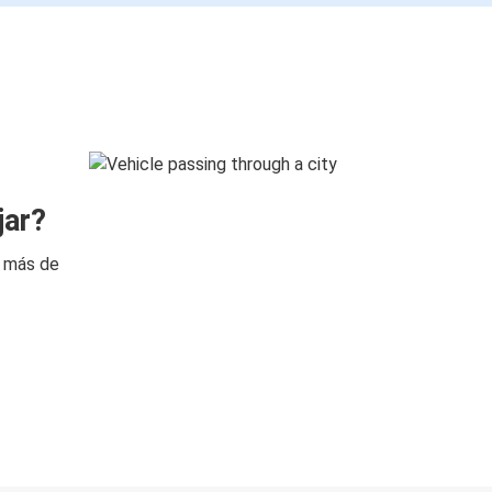
jar?
n más de