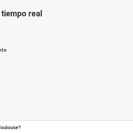
n tiempo real
nto
Toulouse?