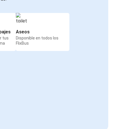
pajes
Aseos
r tus
Disponible en todos los
rma
FlixBus