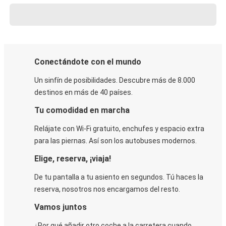
Conectándote con el mundo
Un sinfín de posibilidades. Descubre más de 8.000
destinos en más de 40 países.
Tu comodidad en marcha
Relájate con Wi-Fi gratuito, enchufes y espacio extra
para las piernas. Así son los autobuses modernos.
Elige, reserva, ¡viaja!
De tu pantalla a tu asiento en segundos. Tú haces la
reserva, nosotros nos encargamos del resto.
Vamos juntos
¿Por qué añadir otro coche a la carretera cuando