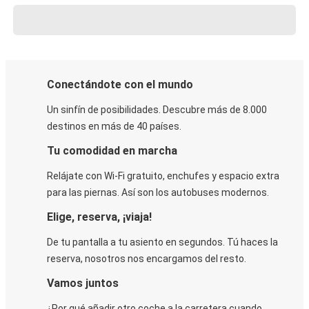
Conectándote con el mundo
Un sinfín de posibilidades. Descubre más de 8.000
destinos en más de 40 países.
Tu comodidad en marcha
Relájate con Wi-Fi gratuito, enchufes y espacio extra
para las piernas. Así son los autobuses modernos.
Elige, reserva, ¡viaja!
De tu pantalla a tu asiento en segundos. Tú haces la
reserva, nosotros nos encargamos del resto.
Vamos juntos
¿Por qué añadir otro coche a la carretera cuando