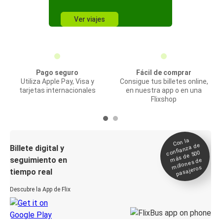
Ver viajes
Pago seguro
Fácil de comprar
Utiliza Apple Pay, Visa y
Consigue tus billetes online,
tarjetas internacionales
en nuestra app o en una
Flixshop
Con la
confianza de
Billete digital y
más de 500
seguimiento en
millones de
pasajeros
tiempo real
Descubre la App de Flix