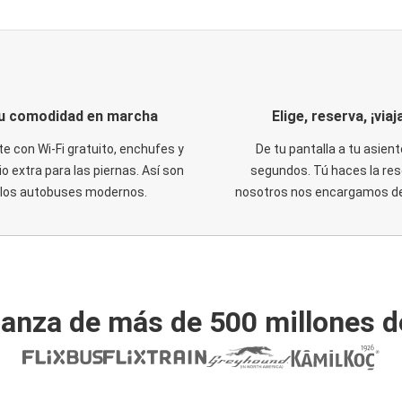
u comodidad en marcha
Elige, reserva, ¡viaja
te con Wi-Fi gratuito, enchufes y
De tu pantalla a tu asient
o extra para las piernas. Así son
segundos. Tú haces la res
los autobuses modernos.
nosotros nos encargamos del
ianza de más de 500 millones d