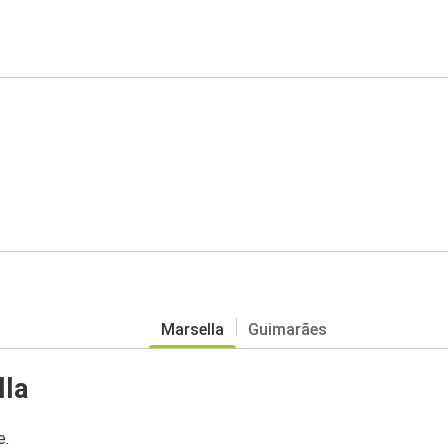
Marsella
Guimarães
lla
e.