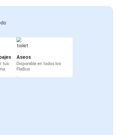
odo:
pajes
Aseos
r tus
Disponible en todos los
rma
FlixBus