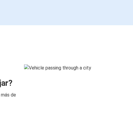
jar?
n más de