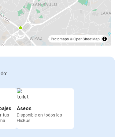
Protomaps
©
OpenStreetMap
odo:
pajes
Aseos
r tus
Disponible en todos los
rma
FlixBus