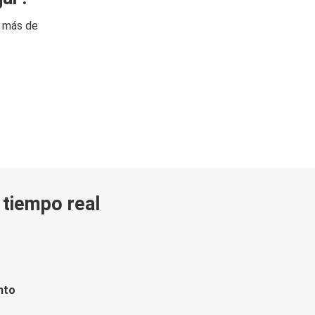
n más de
n tiempo real
nto