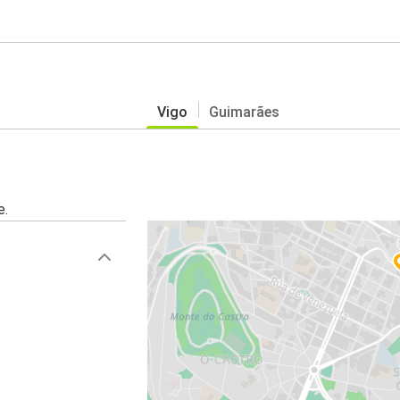
Vigo
Guimarães
e.