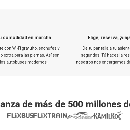
u comodidad en marcha
Elige, reserva, ¡viaja
te con Wi-Fi gratuito, enchufes y
De tu pantalla a tu asient
o extra para las piernas. Así son
segundos. Tú haces la res
los autobuses modernos.
nosotros nos encargamos del
ianza de más de 500 millones d