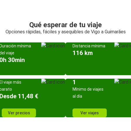
Qué esperar de tu viaje
Opciones rápidas, fáciles y asequibles de Vigo a Guimarães
Duración mínima
Distancia mínima
116 km
del viaje
0h 30min
1
El viaje más
barato
Mínimo de viajes
Desde 11,48 €
al día
Ver precios
Ver viajes