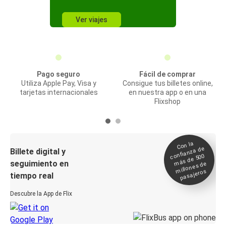
Ver viajes
Pago seguro
Fácil de comprar
Utiliza Apple Pay, Visa y
Consigue tus billetes online,
tarjetas internacionales
en nuestra app o en una
Flixshop
Con la
confianza de
Billete digital y
más de 500
seguimiento en
millones de
pasajeros
tiempo real
Descubre la App de Flix