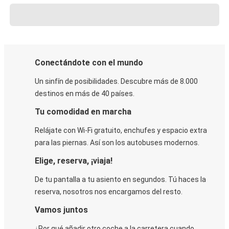
Conectándote con el mundo
Un sinfín de posibilidades. Descubre más de 8.000
destinos en más de 40 países.
Tu comodidad en marcha
Relájate con Wi-Fi gratuito, enchufes y espacio extra
para las piernas. Así son los autobuses modernos.
Elige, reserva, ¡viaja!
De tu pantalla a tu asiento en segundos. Tú haces la
reserva, nosotros nos encargamos del resto.
Vamos juntos
¿Por qué añadir otro coche a la carretera cuando