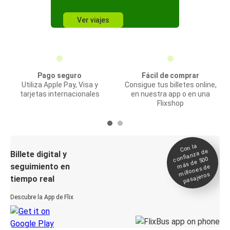
Ver viajes
Pago seguro
Fácil de comprar
Utiliza Apple Pay, Visa y
Consigue tus billetes online,
tarjetas internacionales
en nuestra app o en una
Flixshop
Con la
confianza de
Billete digital y
más de 500
seguimiento en
millones de
pasajeros
tiempo real
Descubre la App de Flix