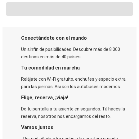
Conectándote con el mundo
Un sinfín de posibilidades. Descubre más de 8.000
destinos en más de 40 países.
Tu comodidad en marcha
Relájate con Wi-Fi gratuito, enchufes y espacio extra
para las piernas. Así son los autobuses modernos.
Elige, reserva, ¡viaja!
De tu pantalla a tu asiento en segundos. Tú haces la
reserva, nosotros nos encargamos del resto.
Vamos juntos
¿Por qué añadir otro coche a la carretera cuando