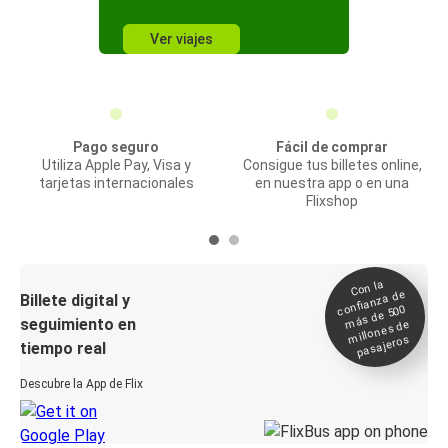
Ver viajes
Pago seguro
Fácil de comprar
Utiliza Apple Pay, Visa y
Consigue tus billetes online,
tarjetas internacionales
en nuestra app o en una
Flixshop
Con la
confianza de
Billete digital y
más de 500
seguimiento en
millones de
pasajeros
tiempo real
Descubre la App de Flix