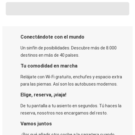
Conectándote con el mundo
Un sinfín de posibilidades. Descubre más de 8.000
destinos en más de 40 países.
Tu comodidad en marcha
Relájate con Wi-Fi gratuito, enchufes y espacio extra
para las piernas. Así son los autobuses modernos.
Elige, reserva, ¡viaja!
De tu pantalla a tu asiento en segundos. Tú haces la
reserva, nosotros nos encargamos del resto.
Vamos juntos
¿Por qué añadir otro coche a la carretera cuando