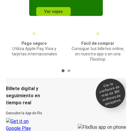
Ver viajes
Pago seguro
Fácil de comprar
Utiliza Apple Pay, Visa y
Consigue tus billetes online,
tarjetas internacionales
en nuestra app o en una
Flixshop
Con la
confianza de
Billete digital y
más de 500
seguimiento en
millones de
pasajeros
tiempo real
Descubre la App de Flix