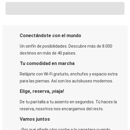
Conectándote con el mundo
Un sinfín de posibilidades. Descubre más de 8.000
destinos en más de 40 países.
Tu comodidad en marcha
Relájate con Wi-Fi gratuito, enchufes y espacio extra
para las piernas. Así son los autobuses modernos.
Elige, reserva, ¡viaja!
De tu pantalla a tu asiento en segundos. Tú haces la
reserva, nosotros nos encargamos del resto.
Vamos juntos
¿Por qué añadir otro coche a la carretera cuando