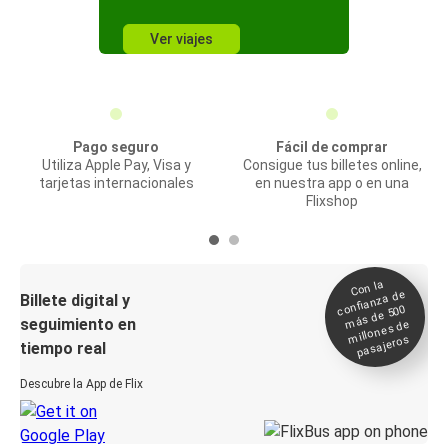
Ver viajes
Pago seguro
Fácil de comprar
Utiliza Apple Pay, Visa y
Consigue tus billetes online,
tarjetas internacionales
en nuestra app o en una
Flixshop
Con la
confianza de
Billete digital y
más de 500
seguimiento en
millones de
pasajeros
tiempo real
Descubre la App de Flix