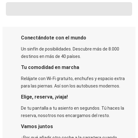
Conectándote con el mundo
Un sinfín de posibilidades. Descubre más de 8.000
destinos en más de 40 países.
Tu comodidad en marcha
Relájate con Wi-Fi gratuito, enchufes y espacio extra
para las piernas. Así son los autobuses modernos.
Elige, reserva, ¡viaja!
De tu pantalla a tu asiento en segundos. Tú haces la
reserva, nosotros nos encargamos del resto.
Vamos juntos
¿Por qué añadir otro coche a la carretera cuando