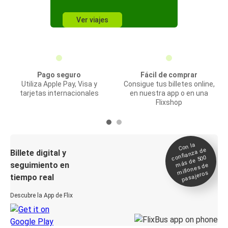
Ver viajes
Pago seguro
Fácil de comprar
Utiliza Apple Pay, Visa y
Consigue tus billetes online,
tarjetas internacionales
en nuestra app o en una
Flixshop
Con la
confianza de
Billete digital y
más de 500
seguimiento en
millones de
pasajeros
tiempo real
Descubre la App de Flix