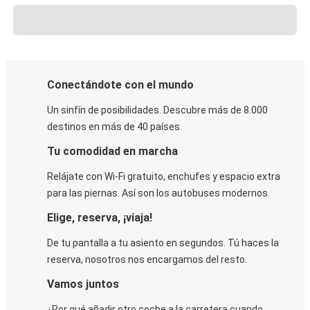
Conectándote con el mundo
Un sinfín de posibilidades. Descubre más de 8.000
destinos en más de 40 países.
Tu comodidad en marcha
Relájate con Wi-Fi gratuito, enchufes y espacio extra
para las piernas. Así son los autobuses modernos.
Elige, reserva, ¡viaja!
De tu pantalla a tu asiento en segundos. Tú haces la
reserva, nosotros nos encargamos del resto.
Vamos juntos
¿Por qué añadir otro coche a la carretera cuando