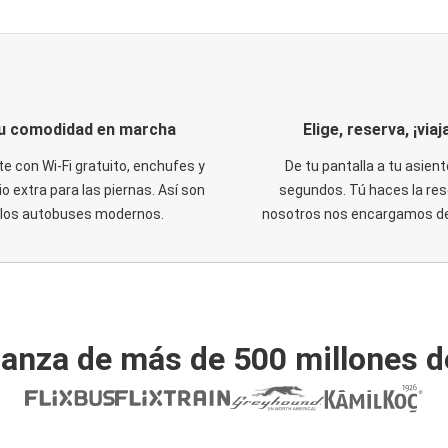
u comodidad en marcha
Elige, reserva, ¡viaja
te con Wi-Fi gratuito, enchufes y
De tu pantalla a tu asient
o extra para las piernas. Así son
segundos. Tú haces la res
los autobuses modernos.
nosotros nos encargamos del
ianza de más de 500 millones d