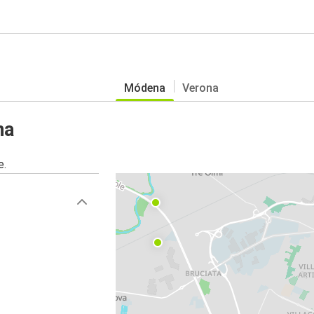
Módena
Verona
na
e.