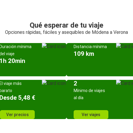
Qué esperar de tu viaje
Opciones rápidas, fáciles y asequibles de Módena a Verona
Duración mínima
Distancia mínima
109 km
del viaje
1h 20min
2
El viaje más
barato
Mínimo de viajes
Desde 5,48 €
al día
Ver precios
Ver viajes