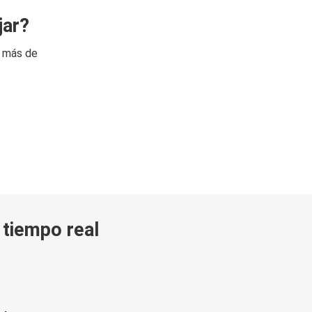
jar?
n más de
n tiempo real