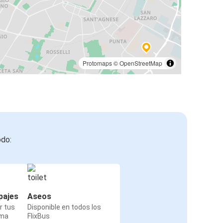
Protomaps
©
OpenStreetMap
odo:
pajes
Aseos
r tus
Disponible en todos los
rma
FlixBus