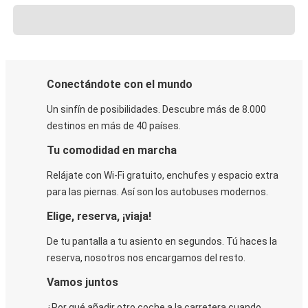
Conectándote con el mundo
Un sinfín de posibilidades. Descubre más de 8.000
destinos en más de 40 países.
Tu comodidad en marcha
Relájate con Wi-Fi gratuito, enchufes y espacio extra
para las piernas. Así son los autobuses modernos.
Elige, reserva, ¡viaja!
De tu pantalla a tu asiento en segundos. Tú haces la
reserva, nosotros nos encargamos del resto.
Vamos juntos
¿Por qué añadir otro coche a la carretera cuando