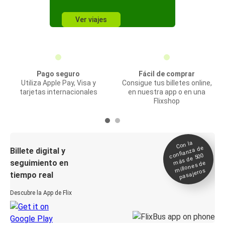
Ver viajes
Pago seguro
Fácil de comprar
Utiliza Apple Pay, Visa y
Consigue tus billetes online,
tarjetas internacionales
en nuestra app o en una
Flixshop
Con la
confianza de
Billete digital y
más de 500
seguimiento en
millones de
pasajeros
tiempo real
Descubre la App de Flix