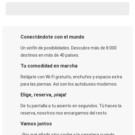
Conectándote con el mundo
Un sinfín de posibilidades. Descubre más de 8.000
destinos en más de 40 países.
Tu comodidad en marcha
Relájate con Wi-Fi gratuito, enchufes y espacio extra
para las piernas. Así son los autobuses modernos.
Elige, reserva, ¡viaja!
De tu pantalla a tu asiento en segundos. Tú haces la
reserva, nosotros nos encargamos del resto.
Vamos juntos
¿Por qué añadir otro coche a la carretera cuando