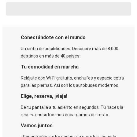
Conectándote con el mundo
Un sinfín de posibilidades. Descubre más de 8.000
destinos en más de 40 países.
Tu comodidad en marcha
Relájate con Wi-Fi gratuito, enchufes y espacio extra
para las piernas. Así son los autobuses modernos.
Elige, reserva, ¡viaja!
De tu pantalla a tu asiento en segundos. Tú haces la
reserva, nosotros nos encargamos del resto.
Vamos juntos
¿Por qué añadir otro coche a la carretera cuando