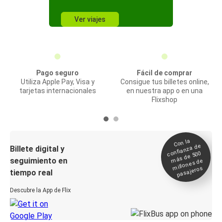
Ver viajes
Pago seguro
Fácil de comprar
Utiliza Apple Pay, Visa y
Consigue tus billetes online,
tarjetas internacionales
en nuestra app o en una
Flixshop
Con la
confianza de
Billete digital y
más de 500
seguimiento en
millones de
pasajeros
tiempo real
Descubre la App de Flix