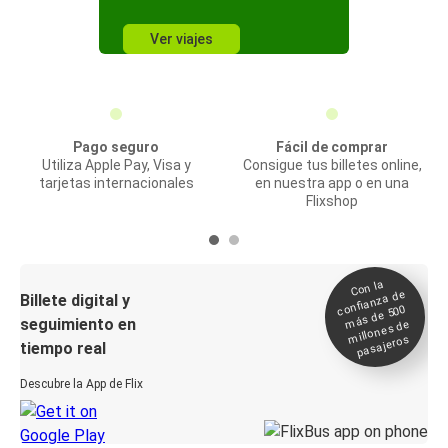
Ver viajes
Pago seguro
Fácil de comprar
Utiliza Apple Pay, Visa y
Consigue tus billetes online,
tarjetas internacionales
en nuestra app o en una
Flixshop
Con la
confianza de
Billete digital y
más de 500
seguimiento en
millones de
pasajeros
tiempo real
Descubre la App de Flix