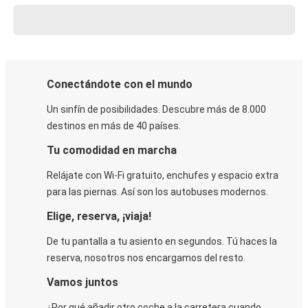
Conectándote con el mundo
Un sinfín de posibilidades. Descubre más de 8.000
destinos en más de 40 países.
Tu comodidad en marcha
Relájate con Wi-Fi gratuito, enchufes y espacio extra
para las piernas. Así son los autobuses modernos.
Elige, reserva, ¡viaja!
De tu pantalla a tu asiento en segundos. Tú haces la
reserva, nosotros nos encargamos del resto.
Vamos juntos
¿Por qué añadir otro coche a la carretera cuando