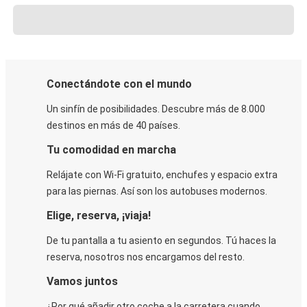
Conectándote con el mundo
Un sinfín de posibilidades. Descubre más de 8.000
destinos en más de 40 países.
Tu comodidad en marcha
Relájate con Wi-Fi gratuito, enchufes y espacio extra
para las piernas. Así son los autobuses modernos.
Elige, reserva, ¡viaja!
De tu pantalla a tu asiento en segundos. Tú haces la
reserva, nosotros nos encargamos del resto.
Vamos juntos
¿Por qué añadir otro coche a la carretera cuando