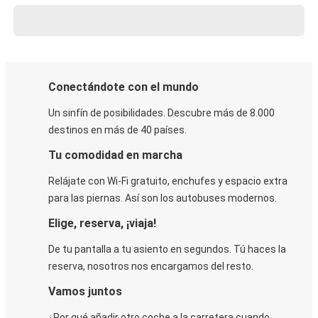
Conectándote con el mundo
Un sinfín de posibilidades. Descubre más de 8.000
destinos en más de 40 países.
Tu comodidad en marcha
Relájate con Wi-Fi gratuito, enchufes y espacio extra
para las piernas. Así son los autobuses modernos.
Elige, reserva, ¡viaja!
De tu pantalla a tu asiento en segundos. Tú haces la
reserva, nosotros nos encargamos del resto.
Vamos juntos
¿Por qué añadir otro coche a la carretera cuando