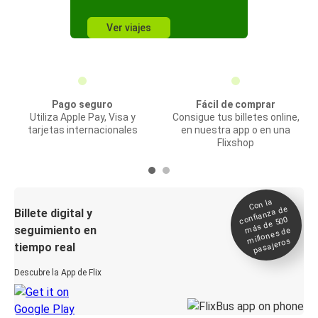
Ver viajes
Pago seguro
Fácil de comprar
Utiliza Apple Pay, Visa y
Consigue tus billetes online,
tarjetas internacionales
en nuestra app o en una
Flixshop
Con la
confianza de
Billete digital y
más de 500
seguimiento en
millones de
pasajeros
tiempo real
Descubre la App de Flix