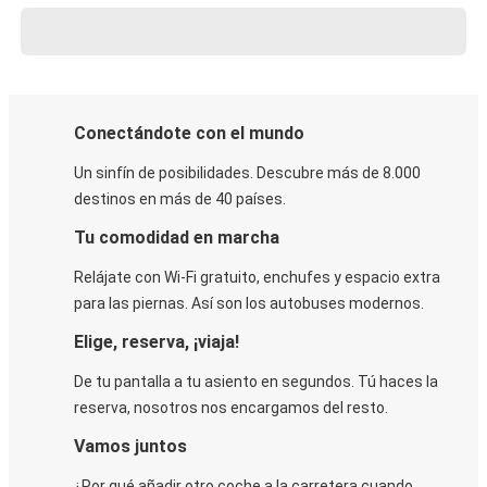
Conectándote con el mundo
Un sinfín de posibilidades. Descubre más de 8.000
destinos en más de 40 países.
Tu comodidad en marcha
Relájate con Wi-Fi gratuito, enchufes y espacio extra
para las piernas. Así son los autobuses modernos.
Elige, reserva, ¡viaja!
De tu pantalla a tu asiento en segundos. Tú haces la
reserva, nosotros nos encargamos del resto.
Vamos juntos
¿Por qué añadir otro coche a la carretera cuando