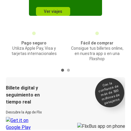
Ver viajes
Pago seguro
Fácil de comprar
Utiliza Apple Pay, Visa y
Consigue tus billetes online,
tarjetas internacionales
en nuestra app o en una
Flixshop
Con la
confianza de
Billete digital y
más de 500
seguimiento en
millones de
pasajeros
tiempo real
Descubre la App de Flix