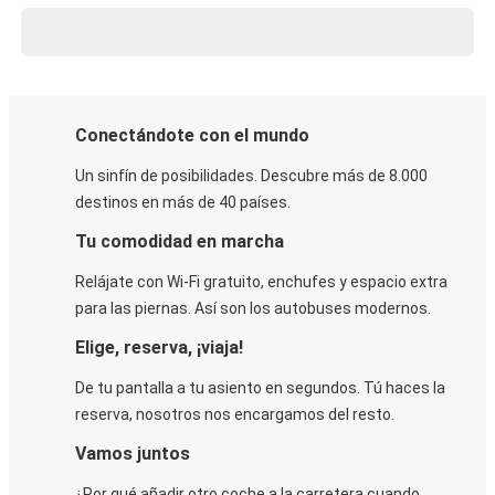
Conectándote con el mundo
Un sinfín de posibilidades. Descubre más de 8.000
destinos en más de 40 países.
Tu comodidad en marcha
Relájate con Wi-Fi gratuito, enchufes y espacio extra
para las piernas. Así son los autobuses modernos.
Elige, reserva, ¡viaja!
De tu pantalla a tu asiento en segundos. Tú haces la
reserva, nosotros nos encargamos del resto.
Vamos juntos
¿Por qué añadir otro coche a la carretera cuando