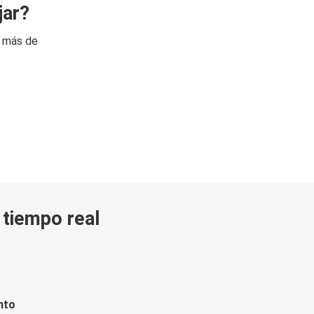
jar?
n más de
n tiempo real
nto