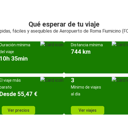
Qué esperar de tu viaje
pidas, fáciles y asequibles de Aeropuerto de Roma Fiumicino (F
Duración mínima
Distancia mínima
744 km
del viaje
10h 35min
3
El viaje más
barato
Mínimo de viajes
Desde 55,47 €
al día
Ver precios
Ver viajes