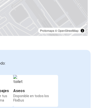
Protomaps
©
OpenStreetMap
odo:
pajes
Aseos
r tus
Disponible en todos los
rma
FlixBus