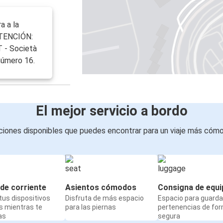
a a la
 ATENCIÓN:
T - Società
 número 16.
El mejor servicio a bordo
iones disponibles que puedes encontrar para un viaje más cóm
de corriente
Asientos cómodos
Consigna de equi
us dispositivos
Disfruta de más espacio
Espacio para guarda
s mientras te
para las piernas
pertenencias de fo
as
segura