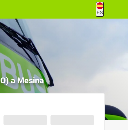
ES
O) a Mesina