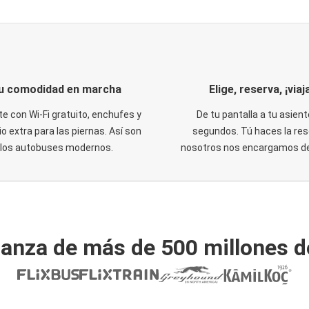
u comodidad en marcha
Elige, reserva, ¡viaja
te con Wi-Fi gratuito, enchufes y
De tu pantalla a tu asient
o extra para las piernas. Así son
segundos. Tú haces la res
los autobuses modernos.
nosotros nos encargamos del
ianza de más de 500 millones d