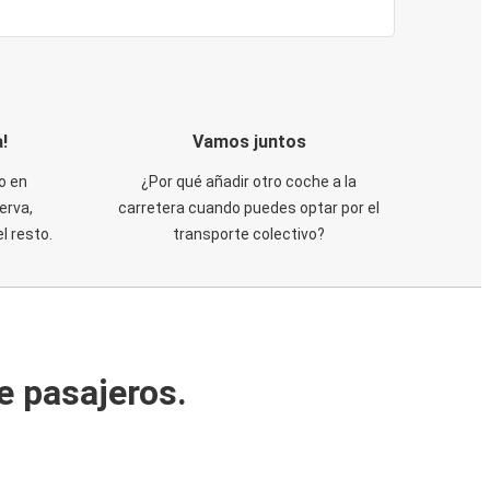
!
Vamos juntos
o en
¿Por qué añadir otro coche a la
erva,
carretera cuando puedes optar por el
 resto.
transporte colectivo?
e pasajeros.