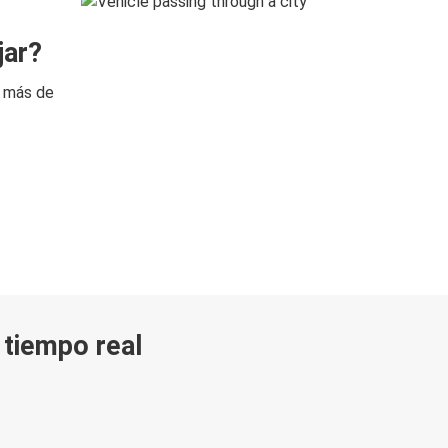
jar?
n más de
n tiempo real