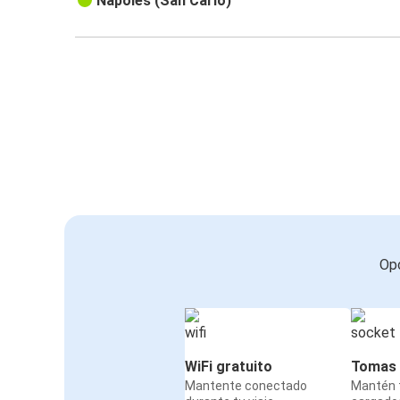
Nápoles (San Carlo)
Opc
WiFi gratuito
Tomas 
Mantente conectado
Mantén t