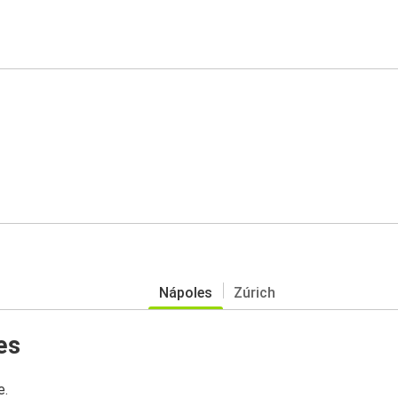
Nápoles
Zúrich
es
e.