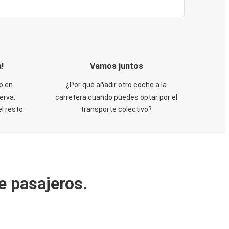
!
Vamos juntos
o en
¿Por qué añadir otro coche a la
erva,
carretera cuando puedes optar por el
 resto.
transporte colectivo?
e pasajeros.