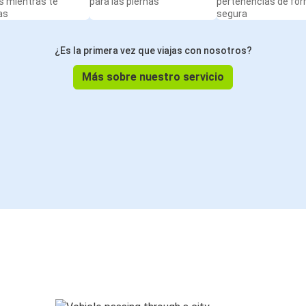
s mientras te
para las piernas
pertenencias de fo
as
segura
¿Es la primera vez que viajas con nosotros?
Más sobre nuestro servicio