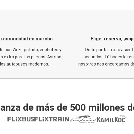
u comodidad en marcha
Elige, reserva, ¡viaja
te con Wi-Fi gratuito, enchufes y
De tu pantalla a tu asient
o extra para las piernas. Así son
segundos. Tú haces la res
los autobuses modernos.
nosotros nos encargamos del
ianza de más de 500 millones d