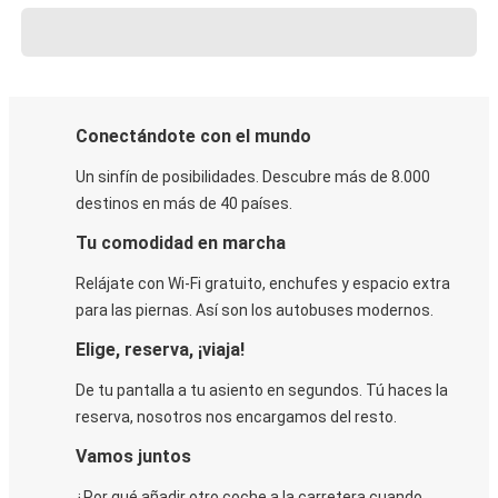
Conectándote con el mundo
Un sinfín de posibilidades. Descubre más de 8.000
destinos en más de 40 países.
Tu comodidad en marcha
Relájate con Wi-Fi gratuito, enchufes y espacio extra
para las piernas. Así son los autobuses modernos.
Elige, reserva, ¡viaja!
De tu pantalla a tu asiento en segundos. Tú haces la
reserva, nosotros nos encargamos del resto.
Vamos juntos
¿Por qué añadir otro coche a la carretera cuando