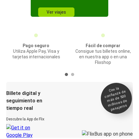
Ver viajes
Pago seguro
Fácil de comprar
Utiliza Apple Pay, Visa y
Consigue tus billetes online,
tarjetas internacionales
en nuestra app o en una
Flixshop
Con la
confianza de
Billete digital y
más de 500
seguimiento en
millones de
pasajeros
tiempo real
Descubre la App de Flix