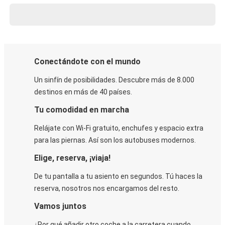
Conectándote con el mundo
Un sinfín de posibilidades. Descubre más de 8.000
destinos en más de 40 países.
Tu comodidad en marcha
Relájate con Wi-Fi gratuito, enchufes y espacio extra
para las piernas. Así son los autobuses modernos.
Elige, reserva, ¡viaja!
De tu pantalla a tu asiento en segundos. Tú haces la
reserva, nosotros nos encargamos del resto.
Vamos juntos
¿Por qué añadir otro coche a la carretera cuando