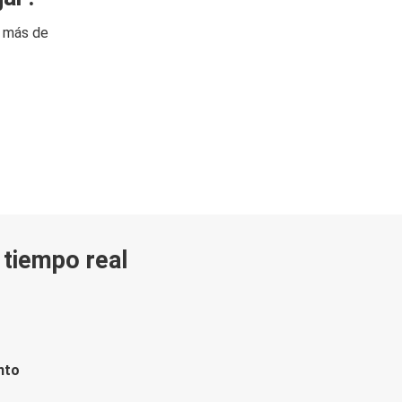
n más de
n tiempo real
nto