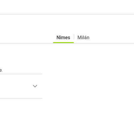
Nîmes
Milán
s
e.