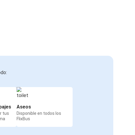
odo:
pajes
Aseos
r tus
Disponible en todos los
rma
FlixBus