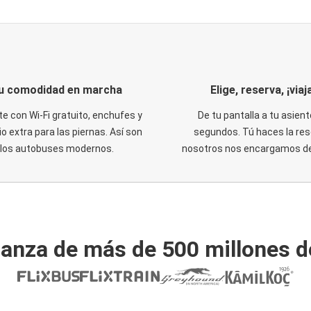
u comodidad en marcha
Elige, reserva, ¡viaja
te con Wi-Fi gratuito, enchufes y
De tu pantalla a tu asient
o extra para las piernas. Así son
segundos. Tú haces la res
los autobuses modernos.
nosotros nos encargamos del
ianza de más de 500 millones d