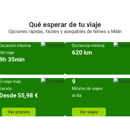
Qué esperar de tu viaje
Opciones rápidas, fáciles y asequibles de Nîmes a Milán
Duración mínima
Distancia mínima
620 km
del viaje
9h 35min
9
El viaje más
barato
Mínimo de viajes
Desde 55,98 €
al día
Ver precios
Ver viajes