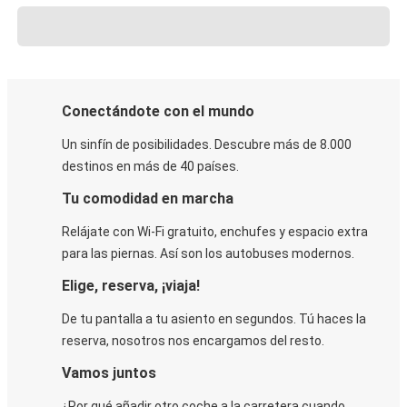
Conectándote con el mundo
Un sinfín de posibilidades. Descubre más de 8.000
destinos en más de 40 países.
Tu comodidad en marcha
Relájate con Wi-Fi gratuito, enchufes y espacio extra
para las piernas. Así son los autobuses modernos.
Elige, reserva, ¡viaja!
De tu pantalla a tu asiento en segundos. Tú haces la
reserva, nosotros nos encargamos del resto.
Vamos juntos
¿Por qué añadir otro coche a la carretera cuando