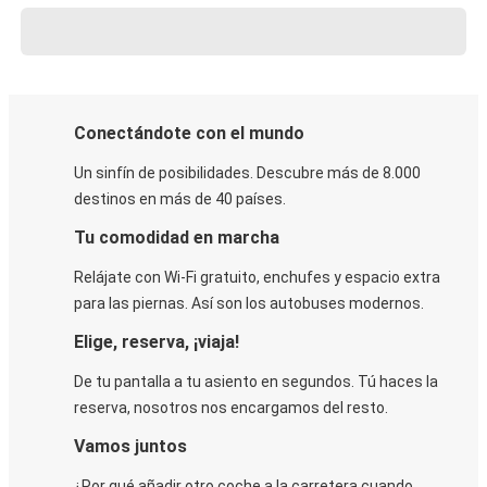
Conectándote con el mundo
Un sinfín de posibilidades. Descubre más de 8.000
destinos en más de 40 países.
Tu comodidad en marcha
Relájate con Wi-Fi gratuito, enchufes y espacio extra
para las piernas. Así son los autobuses modernos.
Elige, reserva, ¡viaja!
De tu pantalla a tu asiento en segundos. Tú haces la
reserva, nosotros nos encargamos del resto.
Vamos juntos
¿Por qué añadir otro coche a la carretera cuando