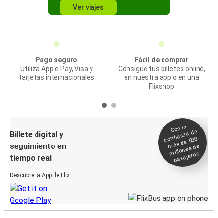
Ver viajes
Pago seguro
Fácil de comprar
Utiliza Apple Pay, Visa y
Consigue tus billetes online,
tarjetas internacionales
en nuestra app o en una
Flixshop
Con la
confianza de
Billete digital y
más de 500
seguimiento en
millones de
pasajeros
tiempo real
Descubre la App de Flix