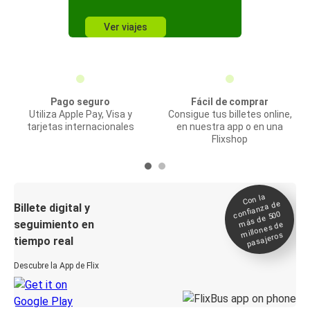
Ver viajes
Pago seguro
Fácil de comprar
Utiliza Apple Pay, Visa y
Consigue tus billetes online,
tarjetas internacionales
en nuestra app o en una
Flixshop
Con la
confianza de
Billete digital y
más de 500
seguimiento en
millones de
pasajeros
tiempo real
Descubre la App de Flix