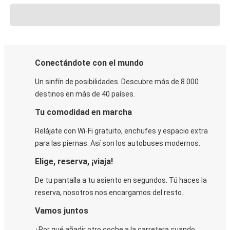
Conectándote con el mundo
Un sinfín de posibilidades. Descubre más de 8.000
destinos en más de 40 países.
Tu comodidad en marcha
Relájate con Wi-Fi gratuito, enchufes y espacio extra
para las piernas. Así son los autobuses modernos.
Elige, reserva, ¡viaja!
De tu pantalla a tu asiento en segundos. Tú haces la
reserva, nosotros nos encargamos del resto.
Vamos juntos
¿Por qué añadir otro coche a la carretera cuando