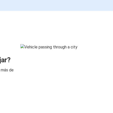
jar?
n más de