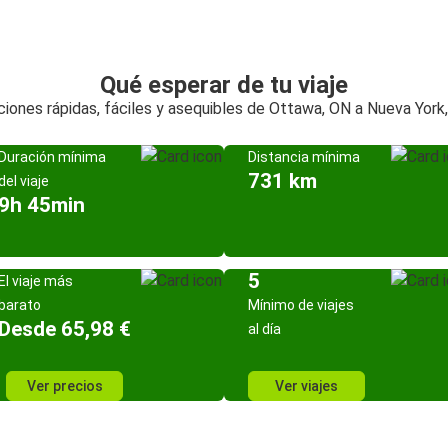
Qué esperar de tu viaje
iones rápidas, fáciles y asequibles de Ottawa, ON a Nueva York
Duración mínima
Distancia mínima
731 km
del viaje
9h 45min
5
El viaje más
barato
Mínimo de viajes
Desde 65,98 €
al día
Ver precios
Ver viajes