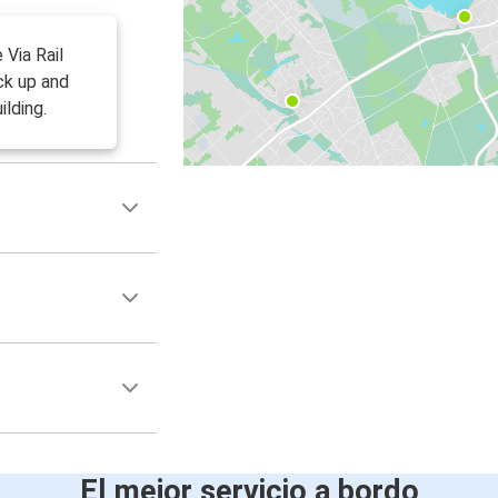
 Via Rail
ck up and
ilding.
El mejor servicio a bordo