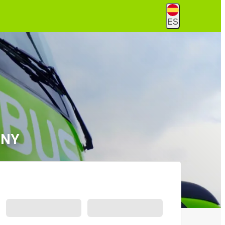
ES
 NY