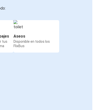
odo:
pajes
Aseos
r tus
Disponible en todos los
rma
FlixBus