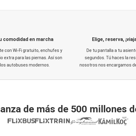
u comodidad en marcha
Elige, reserva, ¡viaja
te con Wi-Fi gratuito, enchufes y
De tu pantalla a tu asient
o extra para las piernas. Así son
segundos. Tú haces la res
los autobuses modernos.
nosotros nos encargamos del
ianza de más de 500 millones d