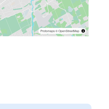
Protomaps
©
OpenStreetMap