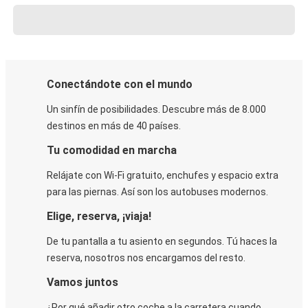
Conectándote con el mundo
Un sinfín de posibilidades. Descubre más de 8.000
destinos en más de 40 países.
Tu comodidad en marcha
Relájate con Wi-Fi gratuito, enchufes y espacio extra
para las piernas. Así son los autobuses modernos.
Elige, reserva, ¡viaja!
De tu pantalla a tu asiento en segundos. Tú haces la
reserva, nosotros nos encargamos del resto.
Vamos juntos
¿Por qué añadir otro coche a la carretera cuando