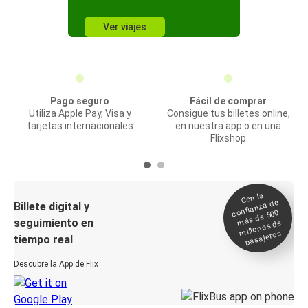
Ver viajes
Pago seguro
Fácil de comprar
Utiliza Apple Pay, Visa y
Consigue tus billetes online,
tarjetas internacionales
en nuestra app o en una
Flixshop
Con la
confianza de
Billete digital y
más de 500
seguimiento en
millones de
pasajeros
tiempo real
Descubre la App de Flix