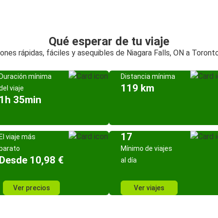
Qué esperar de tu viaje
ones rápidas, fáciles y asequibles de Niagara Falls, ON a Toront
Duración mínima
Distancia mínima
119 km
del viaje
1h 35min
17
El viaje más
barato
Mínimo de viajes
Desde 10,98 €
al día
Ver precios
Ver viajes