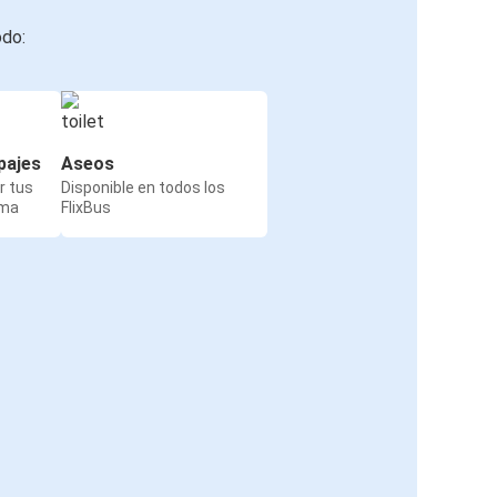
odo:
pajes
Aseos
r tus
Disponible en todos los
rma
FlixBus