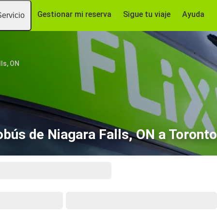
Gestionar mi reserva
Sigue tu viaje
Ayuda
Servicio
lls, ON
bús de Niagara Falls, ON a Toront