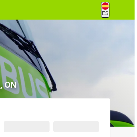
ES
o, ON