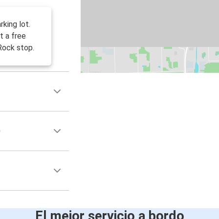
rking lot.
t a free
Rock stop.
)
El mejor servicio a bordo