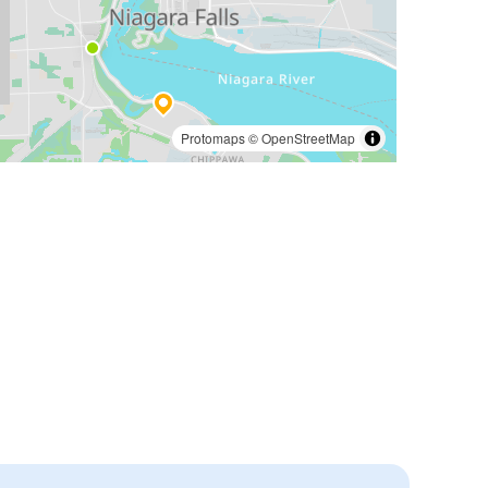
Protomaps
©
OpenStreetMap