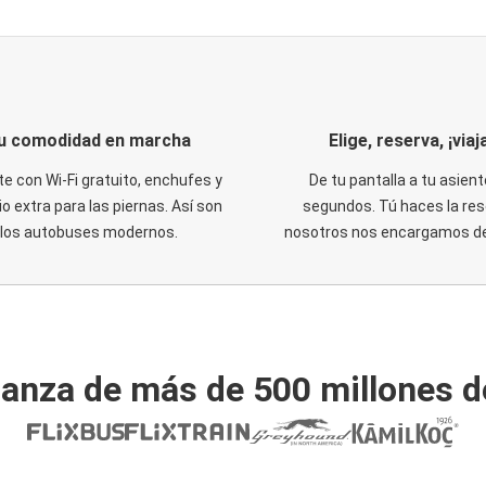
u comodidad en marcha
Elige, reserva, ¡viaja
te con Wi-Fi gratuito, enchufes y
De tu pantalla a tu asient
o extra para las piernas. Así son
segundos. Tú haces la res
los autobuses modernos.
nosotros nos encargamos del
ianza de más de 500 millones d