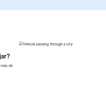
jar?
n más de