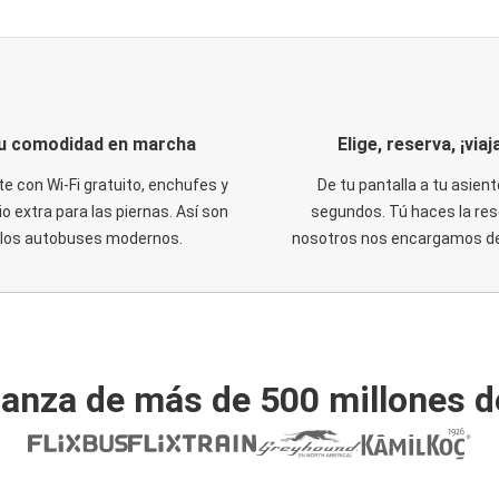
u comodidad en marcha
Elige, reserva, ¡viaja
te con Wi-Fi gratuito, enchufes y
De tu pantalla a tu asient
o extra para las piernas. Así son
segundos. Tú haces la res
los autobuses modernos.
nosotros nos encargamos del
ianza de más de 500 millones d