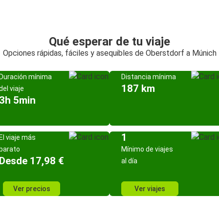
Qué esperar de tu viaje
Opciones rápidas, fáciles y asequibles de Oberstdorf a Múnich
Duración mínima
Distancia mínima
187 km
del viaje
3h 5min
1
El viaje más
barato
Mínimo de viajes
Desde 17,98 €
al día
Ver precios
Ver viajes