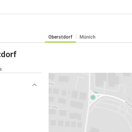
Oberstdorf
Múnich
tdorf
e.