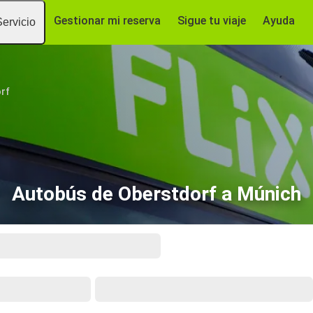
Gestionar mi reserva
Sigue tu viaje
Ayuda
Servicio
rf
Autobús de Oberstdorf a Múnich