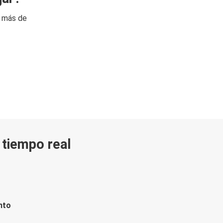
n más de
n tiempo real
nto