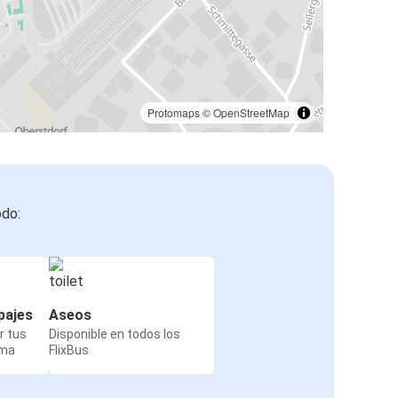
Protomaps
©
OpenStreetMap
odo:
pajes
Aseos
r tus
Disponible en todos los
rma
FlixBus