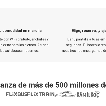
u comodidad en marcha
Elige, reserva, ¡viaja
te con Wi-Fi gratuito, enchufes y
De tu pantalla a tu asient
o extra para las piernas. Así son
segundos. Tú haces la res
los autobuses modernos.
nosotros nos encargamos del
ianza de más de 500 millones d