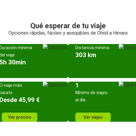
Qué esperar de tu viaje
Opciones rápidas, fáciles y asequibles de Ohrid a Himara
Duración mínima
Distancia mínima
303 km
del viaje
5h 30min
1
El viaje más
barato
Mínimo de viajes
Desde 45,99 €
al día
Ver precios
Ver viajes