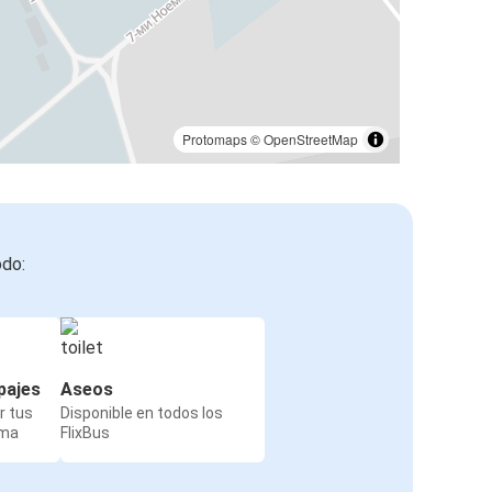
Protomaps
©
OpenStreetMap
odo:
pajes
Aseos
r tus
Disponible en todos los
rma
FlixBus