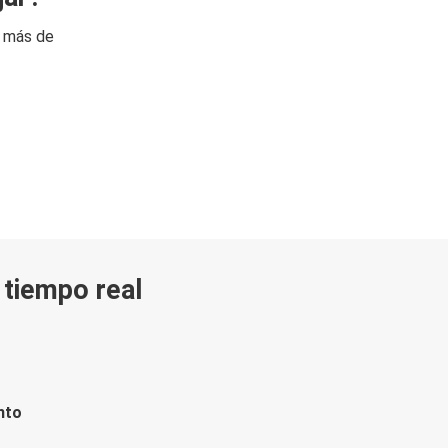
n más de
n tiempo real
nto