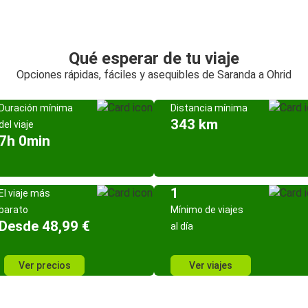
Qué esperar de tu viaje
Opciones rápidas, fáciles y asequibles de Saranda a Ohrid
Duración mínima
Distancia mínima
343 km
del viaje
7h 0min
1
El viaje más
barato
Mínimo de viajes
Desde 48,99 €
al día
Ver precios
Ver viajes