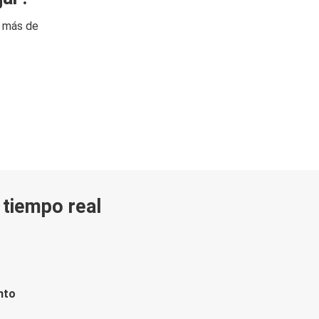
n más de
n tiempo real
nto