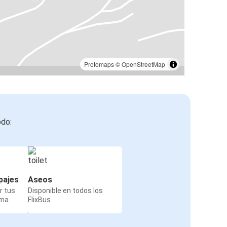
Protomaps
©
OpenStreetMap
odo:
pajes
Aseos
r tus
Disponible en todos los
rma
FlixBus