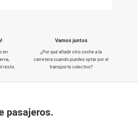
!
Vamos juntos
o en
¿Por qué añadir otro coche a la
erva,
carretera cuando puedes optar por el
 resto.
transporte colectivo?
e pasajeros.