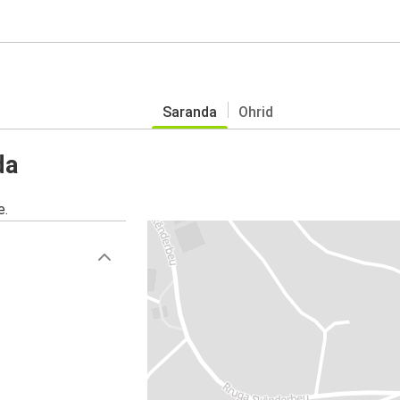
Saranda
Ohrid
da
e.