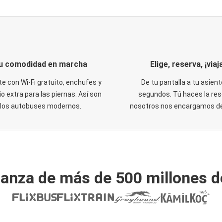
u comodidad en marcha
Elige, reserva, ¡viaja
te con Wi-Fi gratuito, enchufes y
De tu pantalla a tu asient
o extra para las piernas. Así son
segundos. Tú haces la res
los autobuses modernos.
nosotros nos encargamos del
ianza de más de 500 millones d