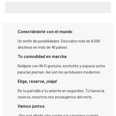
Conectándote con el mundo
Un sinfín de posibilidades. Descubre más de 8.000
destinos en más de 40 países.
Tu comodidad en marcha
Relájate con Wi-Fi gratuito, enchufes y espacio extra
para las piernas. Así son los autobuses modernos.
Elige, reserva, ¡viaja!
De tu pantalla a tu asiento en segundos. Tú haces la
reserva, nosotros nos encargamos del resto.
Vamos juntos
¿Por qué añadir otro coche a la carretera cuando