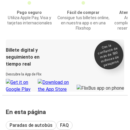
Pago seguro
Fácil de comprar
Atenc
Utiliza Apple Pay, Visa y
Consigue tus billetes online,
Asi
tarjetas internacionales
en nuestra app o en una
complic
Flixshop
reserv
Con la
confianza de
Billete digital y
más de 500
seguimiento en
millones de
pasajeros
tiempo real
Descubre la App de Flix
En esta página
Paradas de autobús
FAQ