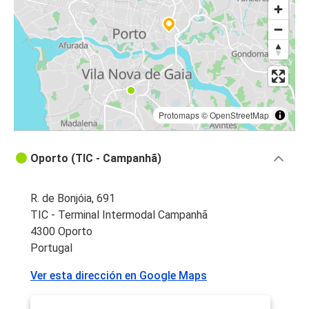
Vigo
Oporto
Aveiro
Vigo
Oporto
Protomaps
©
OpenStreetMap
Oporto
Oporto (TIC - Campanhã)
Viseu
Oporto
R. de Bonjóia, 691
Faro
TIC - Terminal Intermodal Campanhã
4300 Oporto
Viseu
Portugal
Oporto
Ver esta dirección en Google Maps
Aveiro