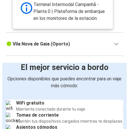
Oporto
Terminal Intermodal Campanhã -
Planta 0 | Plataforma de embarque
Guimarães
en los monitores de la estación.
Oporto
Oporto
Guimarães
Vila Nova de Gaia (Oporto)
Santiago de Compostela
Oporto
El mejor servicio a bordo
Opciones disponibles que puedes encontrar para un viaje
Faro
más cómodo:
Oporto
Albufeira
WiFi gratuito
Oporto
Mantente conectado durante tu viaje
Tomas de corriente
Mantén tus dispositivos cargados mientras te desplazas
Oporto
Asientos cómodos