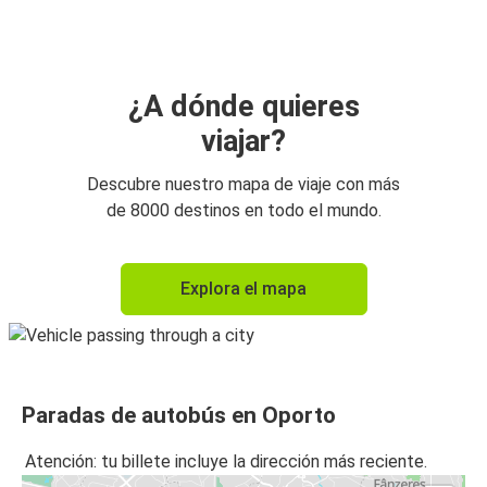
Braga
Oporto
Lisboa (Aeropuerto)
¿A dónde quieres
viajar?
Lisboa (Aeropuerto)
Oporto
Descubre nuestro mapa de viaje con más
de 8000 destinos en todo el mundo.
Oporto
Madrid
Explora el mapa
Madrid
Oporto
Braga
Paradas de autobús en Oporto
Oporto
Atención: tu billete incluye la dirección más reciente.
Oporto