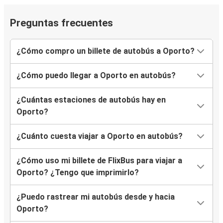
Preguntas frecuentes
Oporto
Vila Real
¿Cómo compro un billete de autobús a Oporto?
Cascais
Oporto
¿Cómo puedo llegar a Oporto en autobús?
Oporto
¿Cuántas estaciones de autobús hay en
Viana do Castelo
Oporto?
Vila Real
¿Cuánto cuesta viajar a Oporto en autobús?
Oporto
¿Cómo uso mi billete de FlixBus para viajar a
Oporto
Oporto? ¿Tengo que imprimirlo?
Cascais
¿Puedo rastrear mi autobús desde y hacia
Viana do Castelo
Oporto?
Oporto