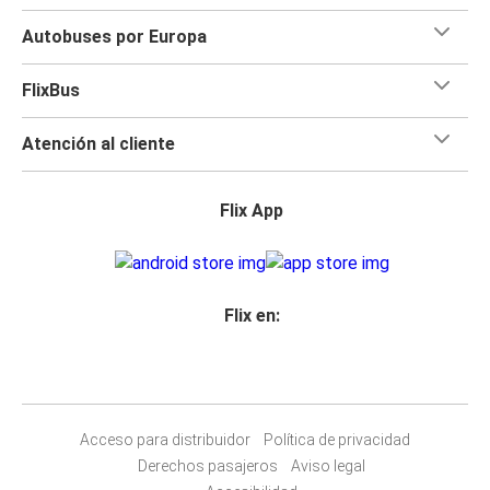
Amarante
Autobuses por Europa
Oporto
FlixBus
Oporto
La Coruña
Atención al cliente
Bilbao
Flix App
Oporto
Sevilla
Oporto
Flix en:
La Coruña
Oporto
Guarda
Acceso para distribuidor
Política de privacidad
Oporto
Derechos pasajeros
Aviso legal