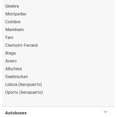
Ginebra
Oporto
Montpellier
Castelo Branco
Coímbra
Nazare
Mannheim
Oporto
Faro
Clermont-Ferrand
Oporto
Braga
Amarante
Aveiro
Oporto
Albufeira
Santa Maria da Feira
Saarbrücken
Lisboa (Aeropuerto)
Oporto
Oporto (Aeropuerto)
Guarda
Portalegre
Oporto
Autobuses