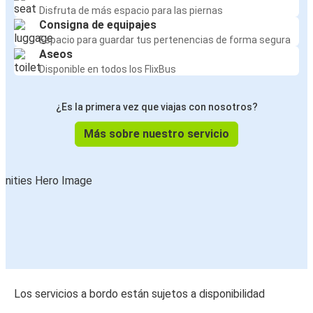
París
Disfruta de más espacio para las piernas
Consigna de equipajes
Oporto
Espacio para guardar tus pertenencias de forma segura
Albufeira
Aseos
Disponible en todos los FlixBus
París
Oporto
¿Es la primera vez que viajas con nosotros?
Más sobre nuestro servicio
Oporto
Fatima
Fatima
Oporto
Leiria
Oporto
Oporto
Los servicios a bordo están sujetos a disponibilidad
Leiria