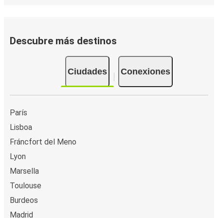
Oporto
Santiago de Compostela
Descubre más destinos
Oporto
Sintra
Ciudades
Conexiones
Oporto
Figueira da Foz
París
Oporto
Lisboa
Sevilla
Fráncfort del Meno
Lyon
Figueira da Foz
Marsella
Oporto
Toulouse
Castelo Branco
Burdeos
Oporto
Madrid