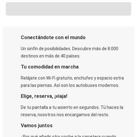
Conectándote con el mundo
Un sinfín de posibilidades. Descubre más de 8.000
destinos en más de 40 países.
Tu comodidad en marcha
Relájate con Wi-Fi gratuito, enchufes y espacio extra
para las piernas. Así son los autobuses modernos.
Elige, reserva, ¡viaja!
De tu pantalla a tu asiento en segundos. Tú haces la
reserva, nosotros nos encargamos del resto.
Vamos juntos
¿Por qué añadir otro coche a la carretera cuando