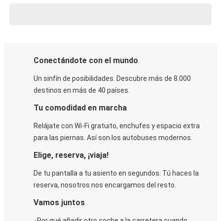
Conectándote con el mundo
Un sinfín de posibilidades. Descubre más de 8.000
destinos en más de 40 países.
Tu comodidad en marcha
Relájate con Wi-Fi gratuito, enchufes y espacio extra
para las piernas. Así son los autobuses modernos.
Elige, reserva, ¡viaja!
De tu pantalla a tu asiento en segundos. Tú haces la
reserva, nosotros nos encargamos del resto.
Vamos juntos
¿Por qué añadir otro coche a la carretera cuando