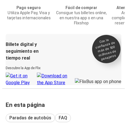
Pago seguro
Fácil de comprar
Atenc
Utiliza Apple Pay, Visa y
Consigue tus billetes online,
Asi
tarjetas internacionales
en nuestra app o en una
complic
Flixshop
reserv
Con la
confianza de
Billete digital y
más de 500
seguimiento en
millones de
pasajeros
tiempo real
Descubre la App de Flix
En esta página
Paradas de autobús
FAQ