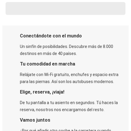
Conectándote con el mundo
Un sinfín de posibilidades. Descubre más de 8.000
destinos en más de 40 países.
Tu comodidad en marcha
Relájate con Wi-Fi gratuito, enchufes y espacio extra
para las piernas. Así son los autobuses modernos.
Elige, reserva, ¡viaja!
De tu pantalla a tu asiento en segundos. Tú haces la
reserva, nosotros nos encargamos del resto.
Vamos juntos
¿Por qué añadir otro coche a la carretera cuando