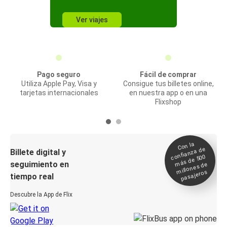
Ver viajes
Pago seguro
Fácil de comprar
Utiliza Apple Pay, Visa y
Consigue tus billetes online,
tarjetas internacionales
en nuestra app o en una
Flixshop
Con la
confianza de
Billete digital y
más de 500
seguimiento en
millones de
pasajeros
tiempo real
Descubre la App de Flix