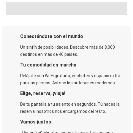
Conectándote con el mundo
Un sinfín de posibilidades. Descubre más de 8.000
destinos en más de 40 países.
Tu comodidad en marcha
Relájate con Wi-Fi gratuito, enchufes y espacio extra
para las piernas. Así son los autobuses modernos.
Elige, reserva, ¡viaja!
De tu pantalla a tu asiento en segundos. Tú haces la
reserva, nosotros nos encargamos del resto.
Vamos juntos
¿Por qué añadir otro coche a la carretera cuando